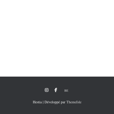
BE
Hestia | Développé par
ThemeIsle