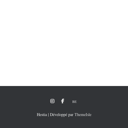
BE
Hestia | Développé par
ThemeIsle