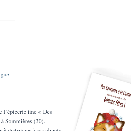
rgue
e l’épicerie fine « Des
 à Sommières (30).
 à distribuer à ses clients